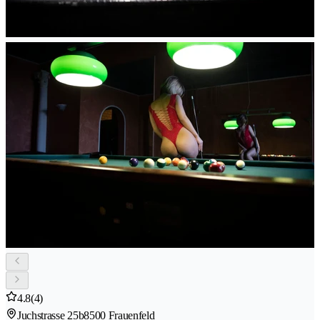
4.8
(4)
Juchstrasse 25b
8500 Frauenfeld