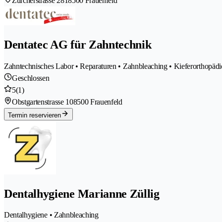
Zürcherstrasse 281
8500 Frauenfeld
Dentatec AG für Zahntechnik
Zahntechnisches Labor • Reparaturen • Zahnbleaching • Kieferorthopädie
Geschlossen
5
(1)
Obstgartenstrasse 10
8500 Frauenfeld
Termin reservieren
Dentalhygiene Marianne Züllig
Dentalhygiene • Zahnbleaching