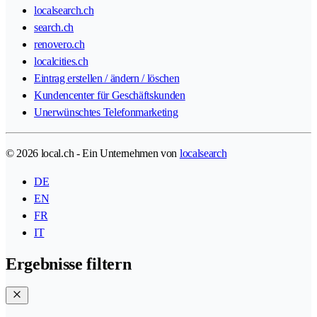
localsearch.ch
search.ch
renovero.ch
localcities.ch
Eintrag erstellen / ändern / löschen
Kundencenter für Geschäftskunden
Unerwünschtes Telefonmarketing
© 2026 local.ch - Ein Unternehmen von
localsearch
DE
EN
FR
IT
Ergebnisse filtern