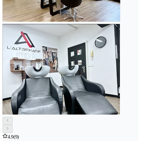
4.9
(9)