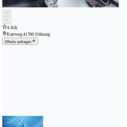
4.3
(4)
Karrweg 4
1700 Fribourg
Offerte anfragen