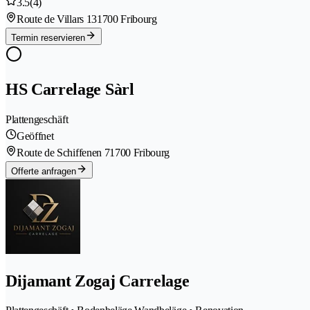
3.5
(4)
Route de Villars 13
1700 Fribourg
Termin reservieren
HS Carrelage Sàrl
Plattengeschäft
Geöffnet
Route de Schiffenen 7
1700 Fribourg
Offerte anfragen
Dijamant Zogaj Carrelage