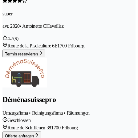
super
avr. 2020
• Antoinette CHavaillaz
4.7
(9)
Route de la Pisciculture 6E
1700 Fribourg
Termin reservieren
Déménasuissepro
Umzugsfirma • Reinigungsfirma • Räumungen
Geschlossen
Route de Schiffenen 38
1700 Fribourg
Offerte anfragen