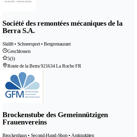
Société des remontées mécaniques de la
Berra S.A.
Skilift • Schneesport • Bergrestaurant
Geschlossen
5
(3)
Route de la Berra 92
1634 La Roche FR
Brockenstube des Gemeinnützigen
Frauenvereins
Brockenhaus • Second-Hand-Shop • Antiquitäten