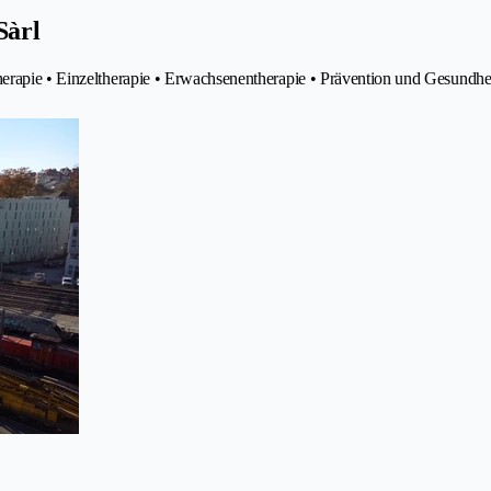
Sàrl
herapie • Einzeltherapie • Erwachsenentherapie • Prävention und Gesundh