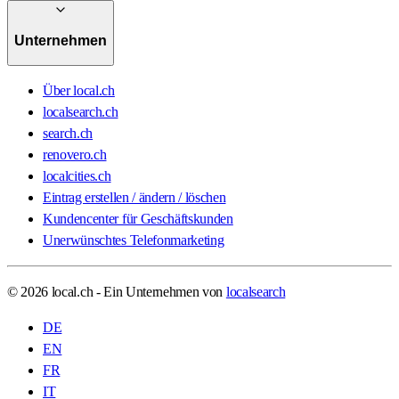
Unternehmen
Über local.ch
localsearch.ch
search.ch
renovero.ch
localcities.ch
Eintrag erstellen / ändern / löschen
Kundencenter für Geschäftskunden
Unerwünschtes Telefonmarketing
© 2026 local.ch - Ein Unternehmen von
localsearch
DE
EN
FR
IT