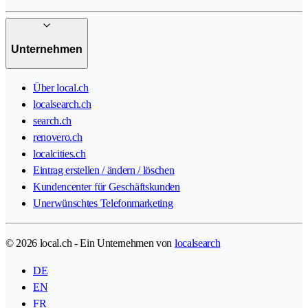
Unternehmen
Über local.ch
localsearch.ch
search.ch
renovero.ch
localcities.ch
Eintrag erstellen / ändern / löschen
Kundencenter für Geschäftskunden
Unerwünschtes Telefonmarketing
© 2026 local.ch - Ein Unternehmen von
localsearch
DE
EN
FR