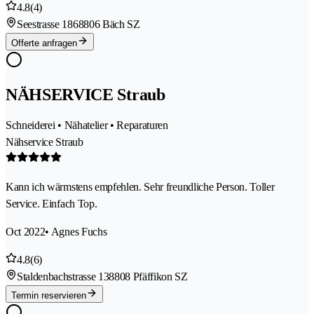
4.8
(4)
Seestrasse 186
8806 Bäch SZ
Offerte anfragen
NÄHSERVICE Straub
Schneiderei • Nähatelier • Reparaturen
Nähservice Straub
Kann ich wärmstens empfehlen. Sehr freundliche Person. Toller
Service. Einfach Top.
Oct 2022
• Agnes Fuchs
4.8
(6)
Staldenbachstrasse 13
8808 Pfäffikon SZ
Termin reservieren