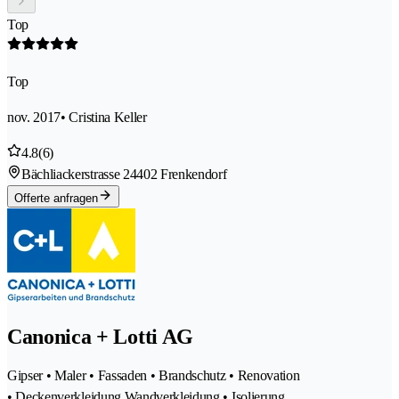
Top
Top
nov. 2017
• Cristina Keller
4.8
(6)
Bächliackerstrasse 2
4402 Frenkendorf
Offerte anfragen
Canonica + Lotti AG
Gipser • Maler • Fassaden • Brandschutz • Renovation
• Deckenverkleidung Wandverkleidung • Isolierung