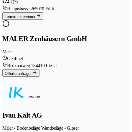
4.7
(3)
Hauptstrasse 26
5070 Frick
Termin reservieren
MALER Zenhäusern GmbH
Maler
Geöffnet
Benzburweg 18
4410 Liestal
Offerte anfragen
Ivan Kalt AG
Maler • Bodenbeläge Wandbeläge • Gipser