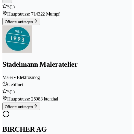
5
(1)
Hauptstrasse 71
4322 Mumpf
Offerte anfragen
Stadelmann Maleratelier
Maler • Elektrosmog
Geöffnet
5
(1)
Hauptstrasse 2
5083 Ittenthal
Offerte anfragen
BIRCHER AG