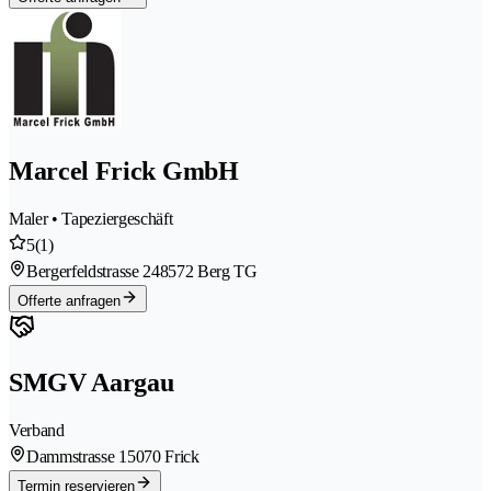
Marcel Frick GmbH
Maler • Tapeziergeschäft
5
(1)
Bergerfeldstrasse 24
8572 Berg TG
Offerte anfragen
SMGV Aargau
Verband
Dammstrasse 1
5070 Frick
Termin reservieren