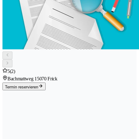
5
(2)
Bachmattweg 1
5070 Frick
Termin reservieren