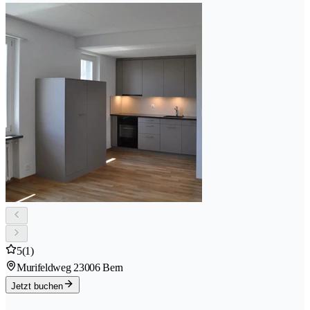
5
(1)
Murifeldweg 2
3006 Bern
Jetzt buchen