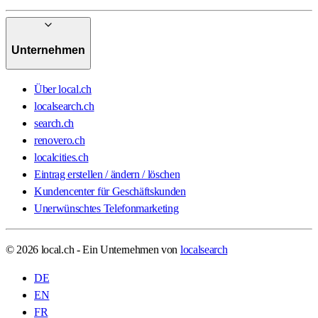
Unternehmen
Über local.ch
localsearch.ch
search.ch
renovero.ch
localcities.ch
Eintrag erstellen / ändern / löschen
Kundencenter für Geschäftskunden
Unerwünschtes Telefonmarketing
© 2026 local.ch - Ein Unternehmen von
localsearch
DE
EN
FR