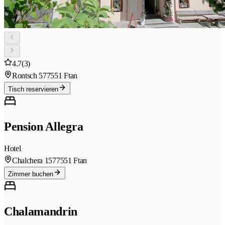
4.7
(3)
Rontsch 57
7551 Ftan
Tisch reservieren
Pension Allegra
Hotel
Chalchera 157
7551 Ftan
Zimmer buchen
Chalamandrin