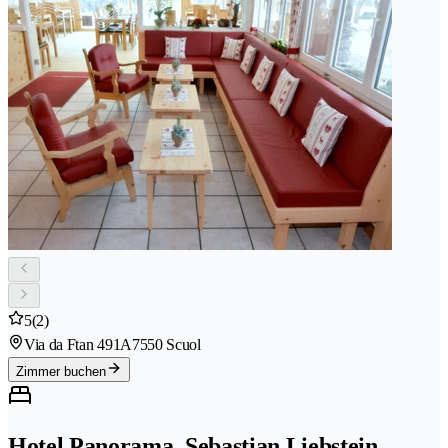
5
(2)
Via da Ftan 491A
7550 Scuol
Zimmer buchen
Hotel Panorama, Sebastian Liebstein