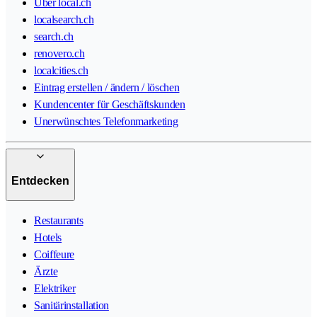
Über local.ch
localsearch.ch
search.ch
renovero.ch
localcities.ch
Eintrag erstellen / ändern / löschen
Kundencenter für Geschäftskunden
Unerwünschtes Telefonmarketing
Entdecken
Restaurants
Hotels
Coiffeure
Ärzte
Elektriker
Sanitärinstallation