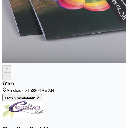
5
(7)
Seestrasse 315
8804 Au ZH
Termin reservieren