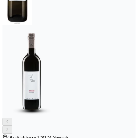
Oberfeldstrasse 17
8173 Neerach