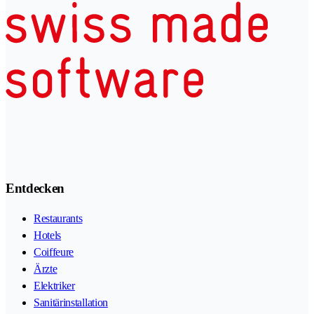
Entdecken
Restaurants
Hotels
Coiffeure
Ärzte
Elektriker
Sanitärinstallation