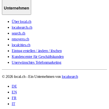
Unternehmen
Über local.ch
localsearch.ch
search.ch
renovero.ch
localcities.ch
Eintrag erstellen / ändern / löschen
Kundencenter für Geschäftskunden
Unerwünschtes Telefonmarketing
© 2026 local.ch - Ein Unternehmen von
localsearch
DE
EN
FR
IT