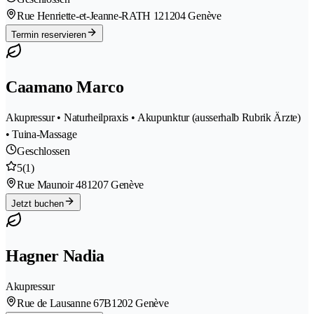
Rue Henriette-et-Jeanne-RATH 12
1204 Genève
Termin reservieren
Caamano Marco
Akupressur • Naturheilpraxis • Akupunktur (ausserhalb Rubrik Ärzte)
• Tuina-Massage
Geschlossen
5
(1)
Rue Maunoir 48
1207 Genève
Jetzt buchen
Hagner Nadia
Akupressur
Rue de Lausanne 67B
1202 Genève