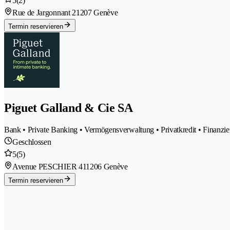
5
(2)
Rue de Jargonnant 2
1207 Genève
Termin reservieren
Piguet Galland & Cie SA
Bank • Private Banking • Vermögensverwaltung • Privatkredit • Finanzier
Geschlossen
5
(5)
Avenue PESCHIER 41
1206 Genève
Termin reservieren