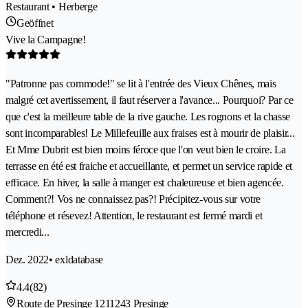
Restaurant • Herberge
Geöffnet
Vive la Campagne!
"Patronne pas commode!" se lit à l'entrée des Vieux Chênes, mais
malgré cet avertissement, il faut réserver a l'avance... Pourquoi? Par ce
que c'est la meilleure table de la rive gauche. Les rognons et la chasse
sont incomparables! Le Millefeuille aux fraises est à mourir de plaisir...
Et Mme Dubrit est bien moins féroce que l'on veut bien le croire. La
terrasse en été est fraiche et accueillante, et permet un service rapide et
efficace. En hiver, la salle à manger est chaleureuse et bien agencée.
Comment?! Vos ne connaissez pas?! Précipitez-vous sur votre
téléphone et résevez! Attention, le restaurant est fermé mardi et
mercredi...
Dez. 2022
• exldatabase
4.4
(82)
Route de Presinge 121
1243 Presinge