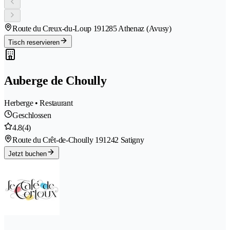
Route du Creux-du-Loup 19
1285 Athenaz (Avusy)
Tisch reservieren
Auberge de Choully
Herberge • Restaurant
Geschlossen
4.8
(4)
Route du Crêt-de-Choully 19
1242 Satigny
Jetzt buchen