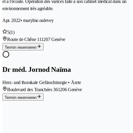
et à l'écoute. Opération des varices faite à son cabinet médical dans un
environnement très agréable.
Apr. 2022
• marylise.oulevey
5
(1)
Route de Chêne 11
1207 Genève
Termin reservieren
Dr méd. Jornod Naïma
Herz- und thorakale Gefässchirurgie • Ärzte
Boulevard des Tranchées 36
1206 Genève
Termin reservieren