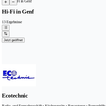
/
Hi-Fi in Genf
Hi-Fi in Genf
13 Ergebnisse
Jetzt geöffnet
Ecotechnic
Radio- und Fernsehgeschäft • Küchengeräte • Reparaturen • Pannenhilfe 