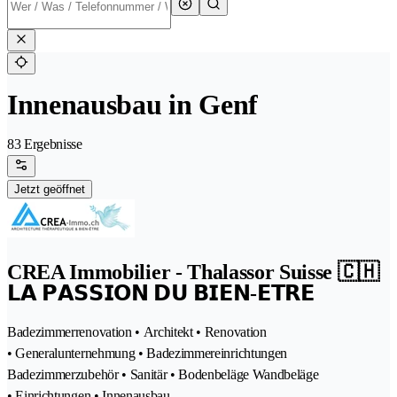
Innenausbau in Genf
83 Ergebnisse
Jetzt geöffnet
CREA Immobilier - Thalassor Suisse 🇨🇭
𝗟𝗔 𝗣𝗔𝗦𝗦𝗜𝗢𝗡 𝗗𝗨 𝗕𝗜𝗘𝗡-𝗘𝗧𝗥𝗘
Badezimmerrenovation • Architekt • Renovation
• Generalunternehmung • Badezimmereinrichtungen
Badezimmerzubehör • Sanitär • Bodenbeläge Wandbeläge
• Einrichtungen • Innenausbau