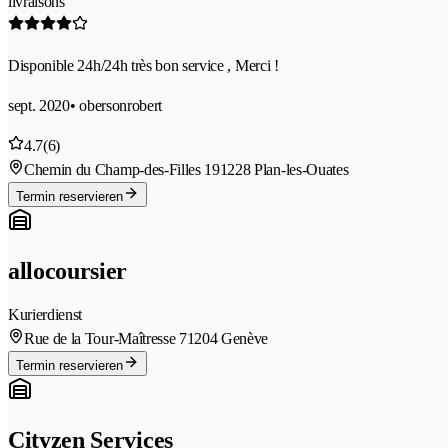
livraisons
Disponible 24h/24h très bon service , Merci !
sept. 2020
• obersonrobert
4.7
(6)
Chemin du Champ-des-Filles 19
1228 Plan-les-Ouates
Termin reservieren
allocoursier
Kurierdienst
Rue de la Tour-Maîtresse 7
1204 Genève
Termin reservieren
Cityzen Services