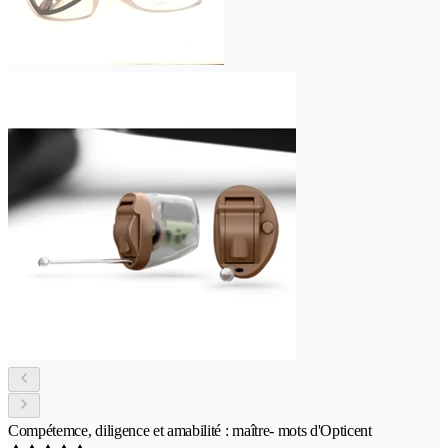
Compétemce, diligence et amabilité : maître- mots d'Opticent