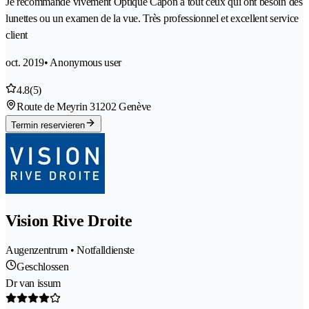
Je recommande vivement Optique Capon a tout ceux qui ont besoin des
lunettes ou un examen de la vue. Très professionnel et excellent service
client
oct. 2019
• Anonymous user
4.8
(5)
Route de Meyrin 3
1202 Genève
Termin reservieren
Vision Rive Droite
Augenzentrum • Notfalldienste
Geschlossen
Dr van issum