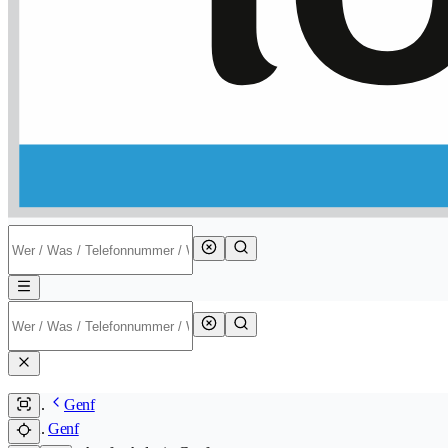
Genf
Genf