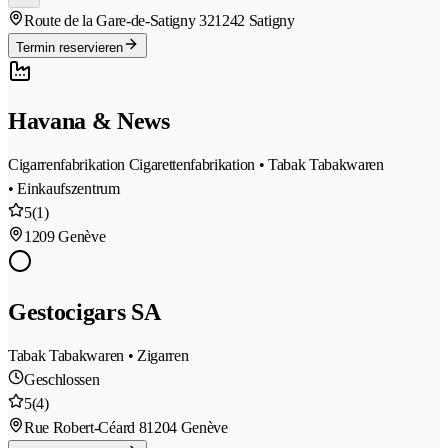
Route de la Gare-de-Satigny 32
1242 Satigny
Termin reservieren
Havana & News
Cigarrenfabrikation Cigarettenfabrikation • Tabak Tabakwaren
• Einkaufszentrum
5
(1)
1209 Genève
Gestocigars SA
Tabak Tabakwaren • Zigarren
Geschlossen
5
(4)
Rue Robert-Céard 8
1204 Genève