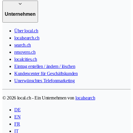
Unternehmen
Über local.ch
localsearch.ch
search.ch
renovero.ch
localcities.ch
Eintrag erstellen / ändern / löschen
Kundencenter für Geschäftskunden
Unerwünschtes Telefonmarketing
© 2026 local.ch - Ein Unternehmen von
localsearch
DE
EN
FR
IT