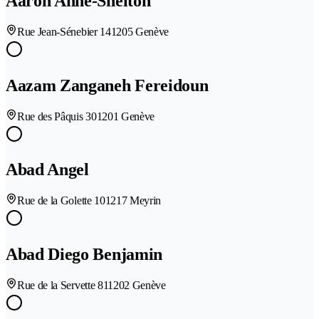
Aaron Anne-Shelton
Rue Jean-Sénebier 14
1205 Genève
Aazam Zanganeh Fereidoun
Rue des Pâquis 30
1201 Genève
Abad Angel
Rue de la Golette 10
1217 Meyrin
Abad Diego Benjamin
Rue de la Servette 81
1202 Genève