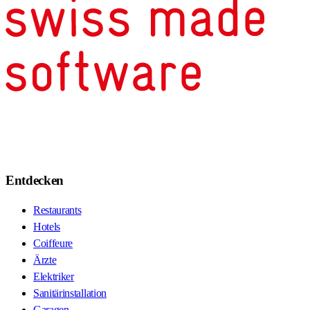
Entdecken
Restaurants
Hotels
Coiffeure
Ärzte
Elektriker
Sanitärinstallation
Garagen