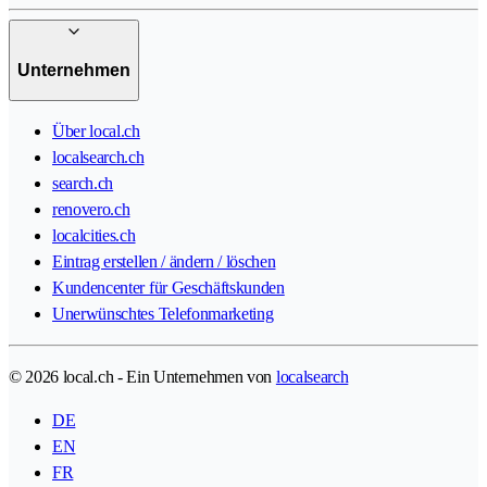
Unternehmen
Über local.ch
localsearch.ch
search.ch
renovero.ch
localcities.ch
Eintrag erstellen / ändern / löschen
Kundencenter für Geschäftskunden
Unerwünschtes Telefonmarketing
© 2026 local.ch - Ein Unternehmen von
localsearch
DE
EN
FR