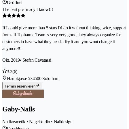
Geöffnet
The best pharmacy I know!!!
If I could give more than 5 stars I'd do it without thinking twice, support
from all Topharma Team is very very good, they always organize for
customers to have what they need...Try it and you wont change it
anymore!!!
Okt. 2019
• Stefan Cavatassi
3.2
(6)
Hauptgasse 53
4500 Solothurn
Termin reservieren
Gaby-Nails
Nailkosmetik • Nagelstudio • Naildesign
Geschlossen