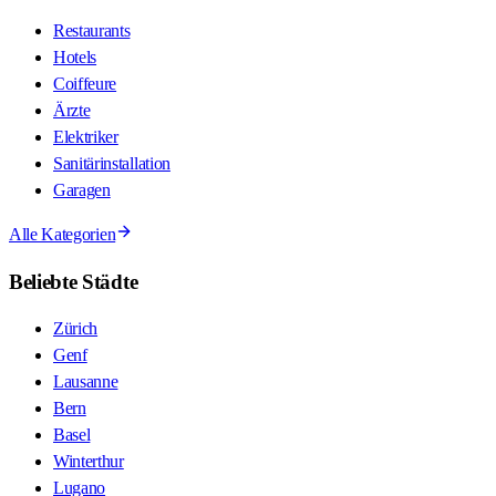
Restaurants
Hotels
Coiffeure
Ärzte
Elektriker
Sanitärinstallation
Garagen
Alle Kategorien
Beliebte Städte
Zürich
Genf
Lausanne
Bern
Basel
Winterthur
Lugano