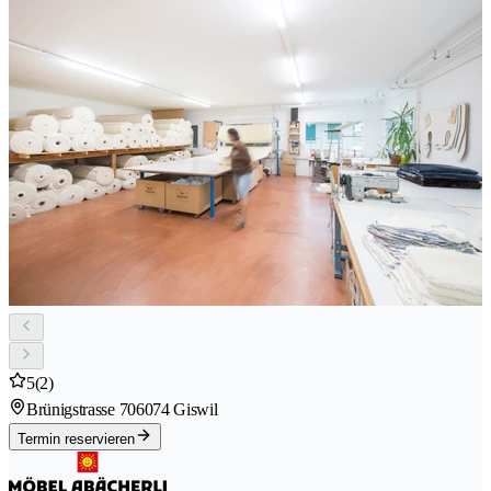
5
(2)
Brünigstrasse 70
6074 Giswil
Termin reservieren