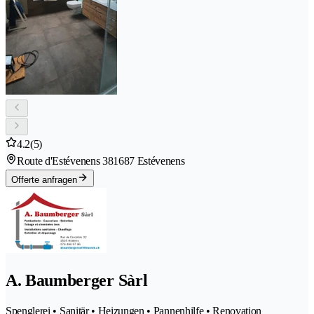
4.2
(5)
Route d'Estévenens 38
1687 Estévenens
Offerte anfragen
A. Baumberger Sàrl
Spenglerei • Sanitär • Heizungen • Pannenhilfe • Renovation