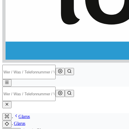
Glarus
Glarus