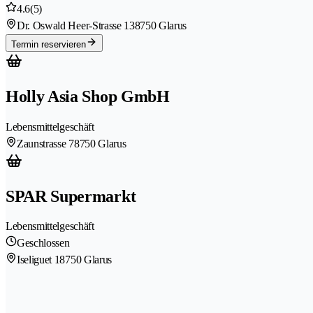
4.6
(5)
Dr. Oswald Heer-Strasse 13
8750 Glarus
Termin reservieren
Holly Asia Shop GmbH
Lebensmittelgeschäft
Zaunstrasse 7
8750 Glarus
SPAR Supermarkt
Lebensmittelgeschäft
Geschlossen
Iseliguet 1
8750 Glarus