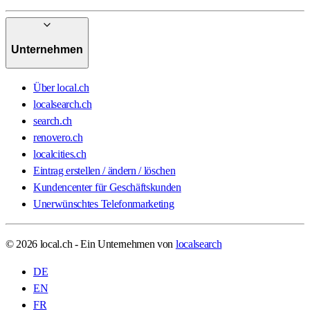
Unternehmen
Über local.ch
localsearch.ch
search.ch
renovero.ch
localcities.ch
Eintrag erstellen / ändern / löschen
Kundencenter für Geschäftskunden
Unerwünschtes Telefonmarketing
© 2026 local.ch - Ein Unternehmen von
localsearch
DE
EN
FR