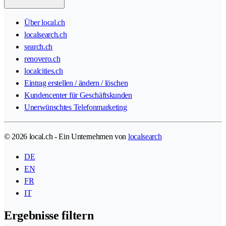
Über local.ch
localsearch.ch
search.ch
renovero.ch
localcities.ch
Eintrag erstellen / ändern / löschen
Kundencenter für Geschäftskunden
Unerwünschtes Telefonmarketing
© 2026 local.ch - Ein Unternehmen von
localsearch
DE
EN
FR
IT
Ergebnisse filtern