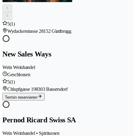
5
(1)
Wydackerstrasse 2
8152 Glattbrugg
New Sales Ways
Wein Weinhandel
Geschlossen
5
(1)
Chlupfgasse 19
8303 Bassersdorf
Termin reservieren
Pernod Ricard Swiss SA
Wein Weinhandel • Spirituosen