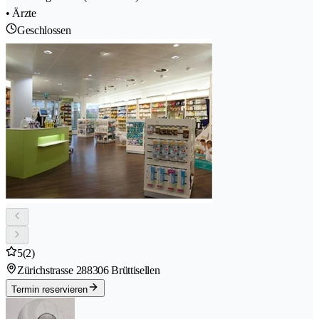
• Ärzte
Geschlossen
5
(2)
Zürichstrasse 28
8306 Brüttisellen
Termin reservieren