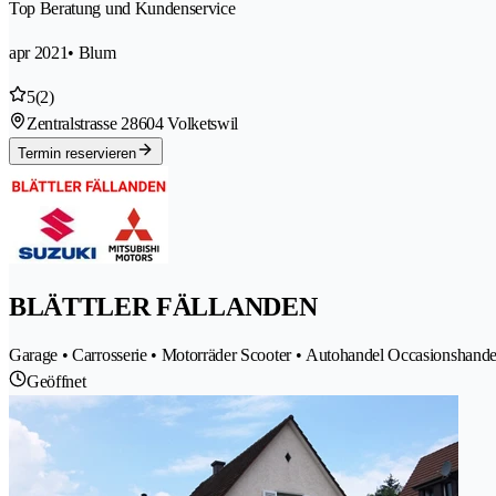
Top Beratung und Kundenservice
apr 2021
• Blum
5
(2)
Zentralstrasse 2
8604 Volketswil
Termin reservieren
BLÄTTLER FÄLLANDEN
Garage • Carrosserie • Motorräder Scooter • Autohandel Occasionshande
Geöffnet