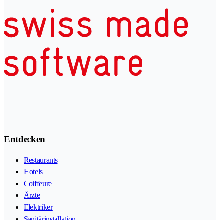
Entdecken
Restaurants
Hotels
Coiffeure
Ärzte
Elektriker
Sanitärinstallation