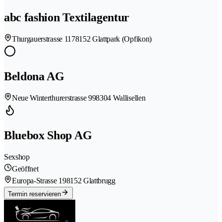
abc fashion Textilagentur
Thurgauerstrasse 117
8152 Glattpark (Opfikon)
Beldona AG
Neue Winterthurerstrasse 99
8304 Wallisellen
Bluebox Shop AG
Sexshop
Geöffnet
Europa-Strasse 19
8152 Glattbrugg
Termin reservieren