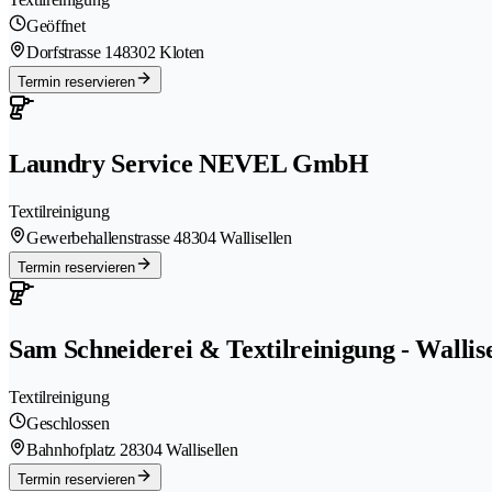
Geöffnet
Dorfstrasse 14
8302 Kloten
Termin reservieren
Laundry Service NEVEL GmbH
Textilreinigung
Gewerbehallenstrasse 4
8304 Wallisellen
Termin reservieren
Sam Schneiderei & Textilreinigung - Wallis
Textilreinigung
Geschlossen
Bahnhofplatz 2
8304 Wallisellen
Termin reservieren