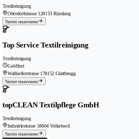
Textilreinigung
Oberdorfstrasse 12
8153 Rümlang
Termin reservieren
Top Service Textilreinigung
Textilreinigung
Geöffnet
Wallisellerstrasse 17
8152 Glattbrugg
Termin reservieren
topCLEAN Textilpflege GmbH
Textilreinigung
Industriestrasse 1
8604 Volketswil
Termin reservieren