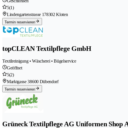
Geschlossen
5
(1)
Lindengartenstrasse 17
8302 Kloten
Termin reservieren
topCLEAN Textilpflege GmbH
Textilreinigung • Wäscherei • Bügelservice
Geöffnet
5
(2)
Marktgasse 3
8600 Dübendorf
Termin reservieren
Grüneck Textilpflege AG Uniformen Shop A