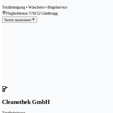
Textilreinigung • Wäscherei • Bügelservice
Flughofstrasse 57
8152 Glattbrugg
Termin reservieren
Cleanothek GmbH
Textilreinigung