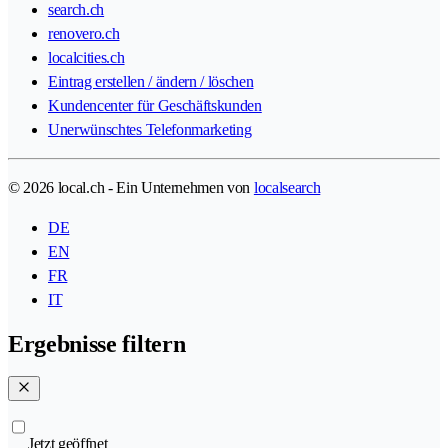
search.ch
renovero.ch
localcities.ch
Eintrag erstellen / ändern / löschen
Kundencenter für Geschäftskunden
Unerwünschtes Telefonmarketing
© 2026 local.ch - Ein Unternehmen von
localsearch
DE
EN
FR
IT
Ergebnisse filtern
Jetzt geöffnet