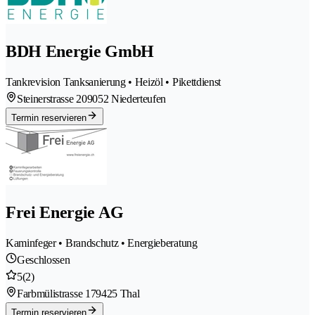
BDH Energie GmbH
Tankrevision Tanksanierung • Heizöl • Pikettdienst
Steinerstrasse 20
9052 Niederteufen
Termin reservieren
Frei Energie AG
Kaminfeger • Brandschutz • Energieberatung
Geschlossen
5
(2)
Farbmülistrasse 17
9425 Thal
Termin reservieren