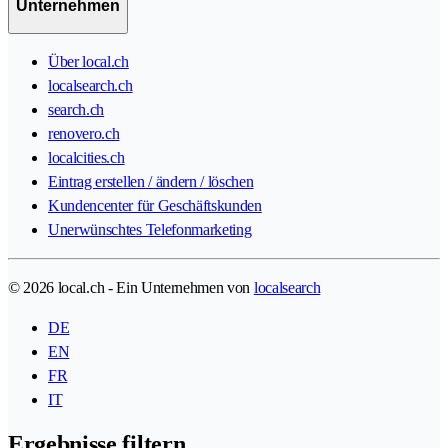
Unternehmen
Über local.ch
localsearch.ch
search.ch
renovero.ch
localcities.ch
Eintrag erstellen / ändern / löschen
Kundencenter für Geschäftskunden
Unerwünschtes Telefonmarketing
© 2026 local.ch - Ein Unternehmen von
localsearch
DE
EN
FR
IT
Ergebnisse filtern